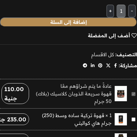
إضافة إلى السلة
أضف إلى المفضلة
التصنيف:
كل الاقسام
مشاركة:
عادةً ما يتم شراؤهم معًا
110.00
قهوة
قهوة سريعة الذوبان كلاسيك (بلاك)
جنية
سريعة
50 جرام
الذوبان
1
×
قهوة تركية ساده وسط (250)
كلاسيك
235.00
جن
قهوة
جرام هاي كواليتي
(بلاك)
تركية
50
ساده