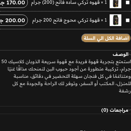
170.00
جن
قهوه
1
×
قهوه تركي ساده فاتح (200) جرام
جرام
وسط
تركي
(250)
ساده
جرام
200.00
جن
قهوة
1
×
قهوة تركي محوج فاتح 200 جرام
فاتح
هاي
تركي
(200)
كواليتي
محوج
اضافة الكل الي السلة
جرام
فاتح
200
الوصف
جرام
استمتع بتجربة قهوة فريدة مع قهوة سريعة الذوبان كلاسيك 50
جرام، تركيبة متطورة من أجود حبوب البن لتمنحك مذاقًا غنيًا
ومتناغمًا في كل فنجان سهلة التحضير في دقائق، مناسبة
للمنزل، المكتب أو السفر، وتوفر لك الراحة والجودة مع كل
رشفة
مراجعات (0)