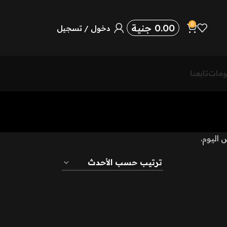
0
0.00
جنية
دخول / تسجيل
ومات
تابعنا
اليوم.