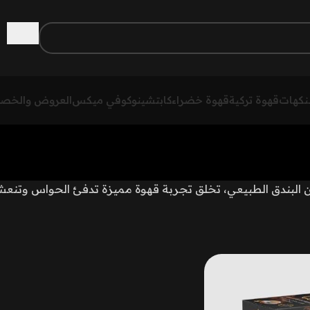
لنكهات
قهوة تركية
قهوة خضراء
كابتشينو
كوفي ميكس
العروض والخص
البندق الطبيعي، تخلق تجربة قهوة مميزة تدفئ الحواس وتنعش 