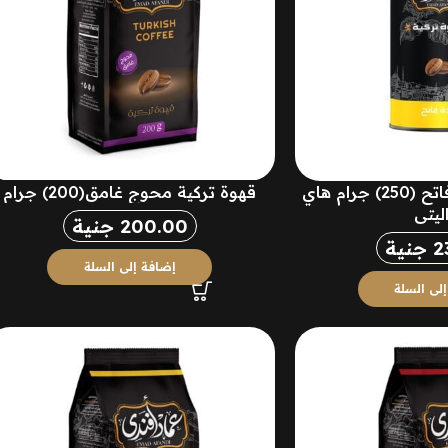
قهوة تركية ساده فاتح (250) جرام هاي
قهوة تركية محوج غامق(200) جرام
ليتي
200.00
جنية
2
جنية
إضافة إلى السلة
لى السلة