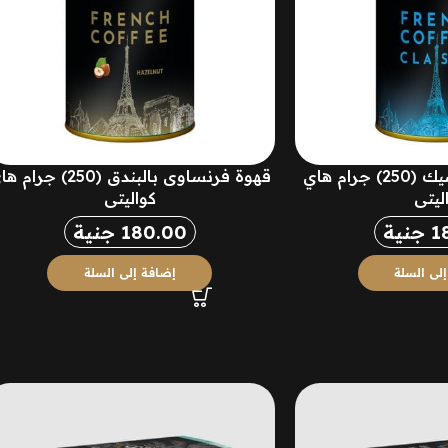
قهوة فرنسية كلاسيك (250) جرام هاي
قهوة فرنساوى بالبندق (250) جرا
ليتي
كواليتي
1
جنية
180.00
جنية
لى السلة
إضافة إلى السلة