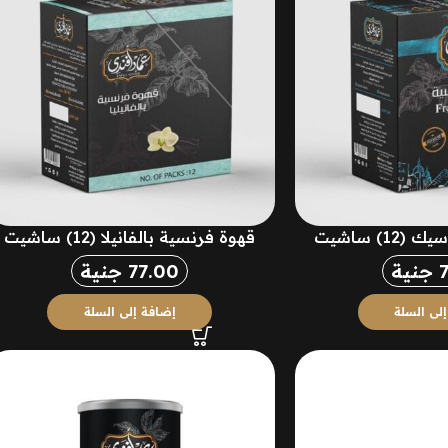
1) ساشيت
قهوة فرنسية بالفانيلا (12) ساشيت
جنية
77.00
جنية
لى السلة
إضافة إلى السلة