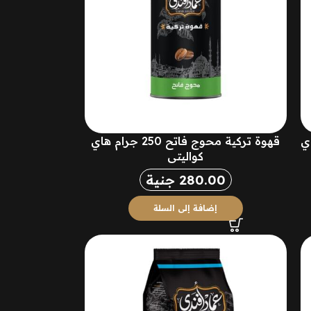
ام هاي
قهوة تركية محوج فاتح 250 جرام هاي
كواليتي
280.00
جنية
إضافة إلى السلة