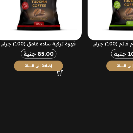
(100) جرام
قهوة تركية ساده غامق (100) جرام
1
جنية
85.00
جنية
لى السلة
إضافة إلى السلة