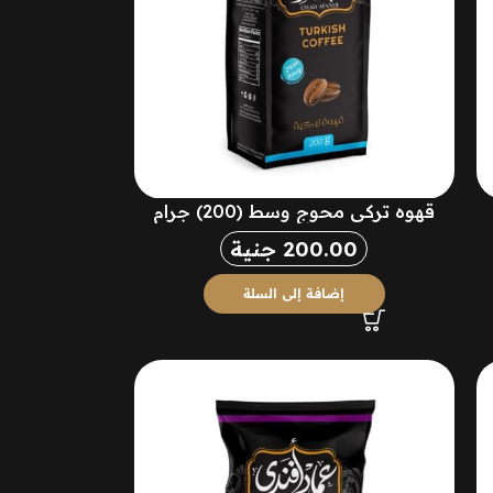
قهوه تركي محوج وسط (200) جرام
200.00
جنية
إضافة إلى السلة