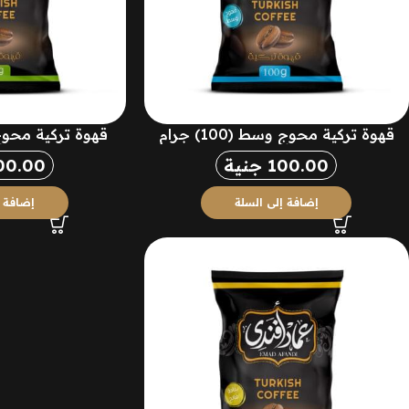
قهوة تركية محوج وسط (100) جرام
قهوة تركية محوج فاتح 
100.00
جنية
00.00
إضافة إلى السلة
إضافة إ