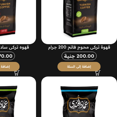
قهوة تركي محوج فاتح 200 جرام
قهوه تركي ساده غامق
200.00
جنية
70.00
إضافة إلى السلة
إضافة إ