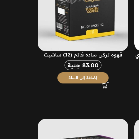
م هاي
قهوة تركي ساده فاتح (12) ساشيت
83.00
جنية
إضافة إلى السلة