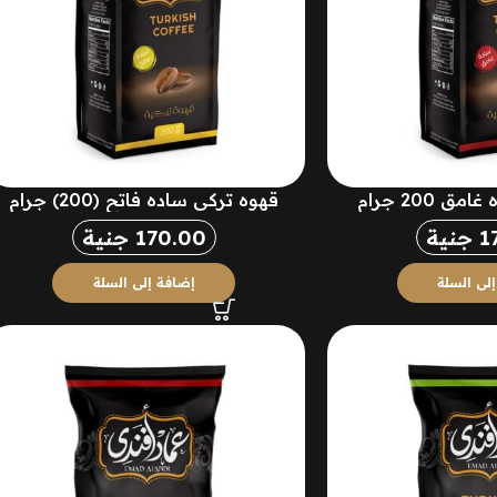
 200 جرام
قهوه تركي ساده فاتح (200) جرام
1
جنية
170.00
جنية
لى السلة
إضافة إلى السلة