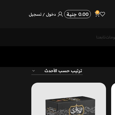
0
0.00
جنية
دخول / تسجيل
ومات
تابعنا