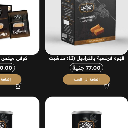
قهوه فرنسية بالكراميل (12) ساشيت
كوفي ميكس 2×1 (12 ظرف )
77.00
جنية
70.00
إضافة إلى السلة
إضافة إ