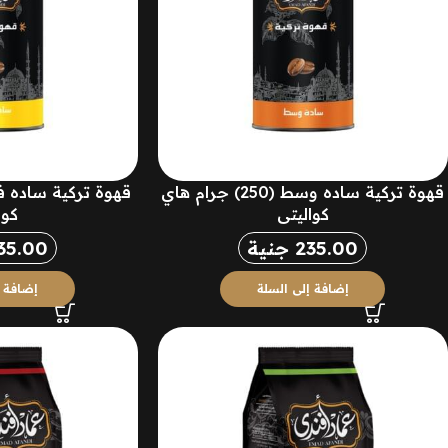
قهوة تركية ساده وسط (250) جرام هاي
كواليتي
كوا
235.00
جنية
35.00
إضافة إلى السلة
إضافة إ