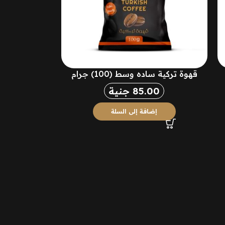
قهوة تركية ساده وسط (100) جرام
85.00
جنية
إضافة إلى السلة