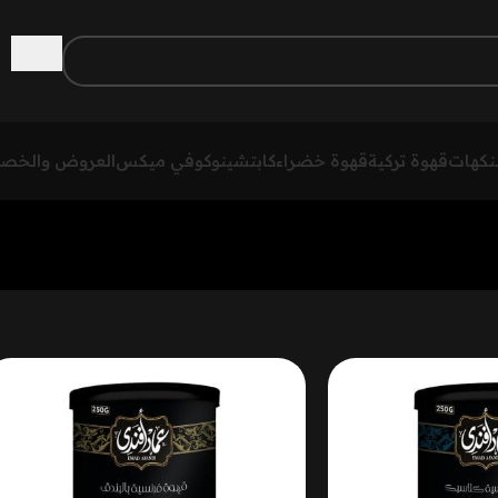
لنكهات
قهوة تركية
قهوة خضراء
كابتشينو
كوفي ميكس
العروض والخص