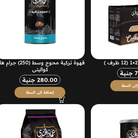
قهوة تركية محوج وسط (250) جر
كواليتي
جنية
280.00
جنية
لى السلة
إضافة إلى السلة