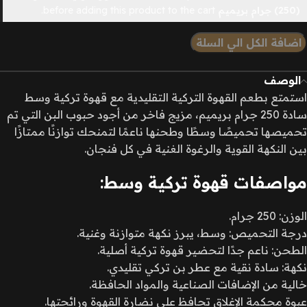
(12
(250) جرام بريميم
before adding this product to the cart.
ظرف
)
اضافة الكل الي السلة
الوصف
استمتع بطعم القهوة التركية التقليدية مع قهوة تركية وسط
سادة 250 جرام بريميم، مزيج فاخر من أجود حبوب البن التي تم
تحميصها تحميصًا وسطًا وطحنها ناعمًا لتمنحك توازنًا ممتازًا
بين النكهة القوية والرغوة الغنية في كل فنجان.
مواصفات قهوة تركية وسط:
الوزن: 250 جرام.
درجة التحميص: وسط، يبرز نكهة متوازنة وغنية.
الطحن: ناعم جدًا لتحضير قهوة تركية أصلية.
نكهة: سادة نقية مع عطر بن تركي تقليدي.
خالية من الإضافات الصناعية والمواد الحافظة.
عبوة محكمة الإغلاق تحافظ على نضارة القهوة ورائحتها.