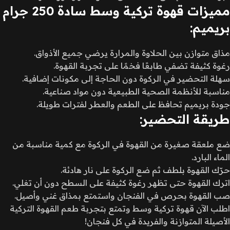
مميزات قهوة تركية وسط سادة 250 جرام
بريميم:
مذاق متوازن بين الحلاوة والمرارة يرضي جميع الأذواق.
رغوة كثيفة تضفي طابعًا فخمًا على تجربة القهوة.
سهلة التحضير في الركوة دون الحاجة إلى مكونات إضافية.
مناسبة للأنظمة الصحية الطبيعية دون مواد صناعية.
جودة بريميم تحافظ على الطعم والعطر لفترات طويلة.
طريقة التحضير:
ضع ملعقة صغيرة من القهوة في الركوة مع كمية مناسبة من
الماء البارد.
حرّك القهوة بلطف ثم ضع الركوة على نار هادئة.
اترك القهوة حتى تظهر رغوة كثيفة على السطح دون أن تغلي.
صب القهوة بحرص في الفنجان واستمتع بمذاق غني وأصيل.
اطلب الآن قهوة تركية وسط وتمتع بتجربة طعم القهوة التركية
الأصيلة المتوازنة والفريدة في كل فنجان!