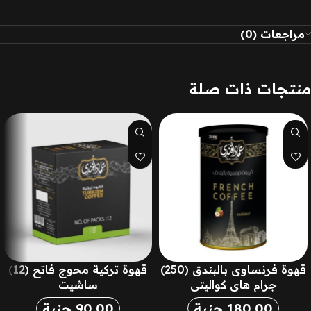
مراجعات (0)
منتجات ذات صلة
قهوة فرنساوى بالبندق (250)
قهوة تركية محوج فاتح (12)
جرام هاي كواليتي
ساشيت
180.00
جنية
90.00
جنية