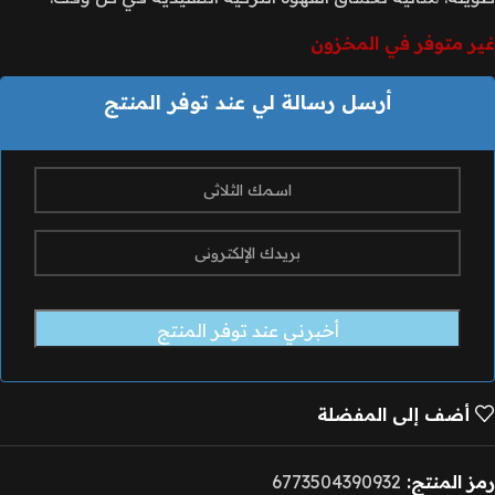
غير متوفر في المخزون
أرسل رسالة لي عند توفر المنتج
أضف إلى المفضلة
رمز المنتج:
6773504390932