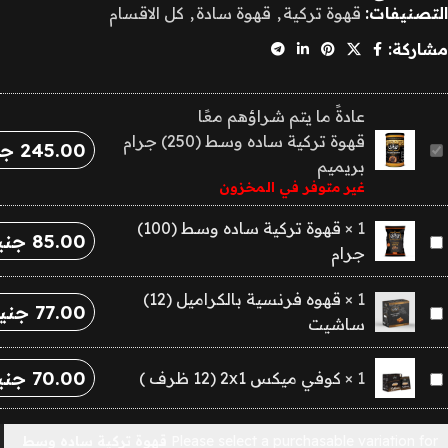
التصنيفات:
قهوة تركية
,
قهوة سادة
,
كل الاقسام
مشاركة:
عادةً ما يتم شراؤهم معًا
قهوة تركية ساده وسط (250) جرام
245.00
جن
قهوة
بريميم
تركية
غير متوفر في المخزون
ساده
وسط
1
×
قهوة تركية ساده وسط (100)
85.00
جني
قهوة
(250)
جرام
تركية
جرام
ساده
بريميم
1
×
قهوه فرنسية بالكراميل (12)
77.00
جني
قهوه
وسط
ساشيت
فرنسية
(100)
بالكراميل
جرام
70.00
جني
كوفي
1
×
كوفي ميكس 2x1 (12 ظرف )
(12)
ميكس
ساشيت
2x1
Please select a purchasable variation for
قهوة تركية ساده وسط