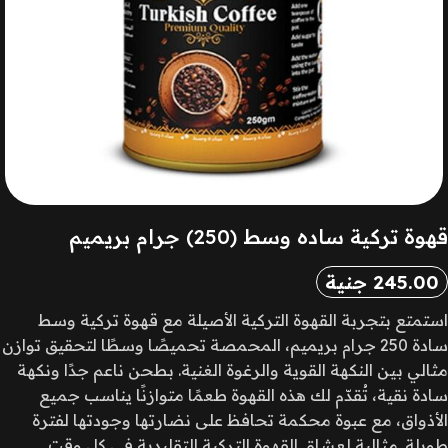
قهوة تركية ساده وسط (250) جرام بريميم
245.00
جنية
استمتع بتجربة القهوة التركية الأصيلة مع قهوة تركية وسط
سادة 250 جرام بريميم، المحمصة تحميصًا وسطًا لتحقيق توازن
مثالي بين النكهة القوية والرغوة الغنية. بطحن ناعم جدًا ونكهة
سادة نقية، تُقدّم لك هذه القهوة طعمًا متوازنًا يناسب جميع
الأذواق، مع عبوة محكمة تحافظ على نضارتها وجودتها لفترة
طويلة. مثالية لعشاق القهوة التركية التقليدية في كل وقت.