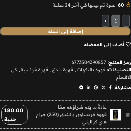
60
عبوة تم بيعها في آخر 24 ساعة
إضافة إلى السلة
أضف إلى المفضلة
رمز المنتج:
6773504390857
التصنيفات:
قهوة بالنكهات
,
قهوة بندق
,
قهوة فرنسية
,
كل
الاقسام
مشاركة:
عادةً ما يتم شراؤهم معًا
180.00
قهوة
قهوة فرنساوى بالبندق (250) جرام
جنية
فرنساوى
هاي كواليتي
بالبندق