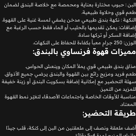
البن : حبوب مختارة بعناية ومحمصة مع خلاصة البندق لضمان
طعم قوي وحلاوة طبيعية.
النكهة : نكهة بندق طبيعي مدخن يضفي لمسة غنية على القهوة.
إضافات: يمكن تقديمها بالحليب أو الماء فقط حسب الرغبة مع
إضافة السكر أو تركها سادة.
الوزن: 250 جرام معبأ بكفاءة للحفاظ على النكهات.
مميزات قهوة فرنساوي بالبندق:
مذاق بندق طبيعي قوي يملأ المكان وينعش الحواس.
طعم فريد ومزيج رائع بين القهوة والبندق يرضي جميع الأذواق.
سهلة التحضير مع إمكانية إضافة بسكويت البندق أو زينة خفيفة
للمزيد من التميز.
مناسبة للأوقات الخاصة واجتماعات الأصدقاء لتغيّر نمط القهوة
المعتاد.
طريقة التحضير:
أضف ملعقة ونصف إلى ملعقتين من البن إلى كنكة، قلب جيدًا
واترك المزيج لمدة 4-5 دقائق.