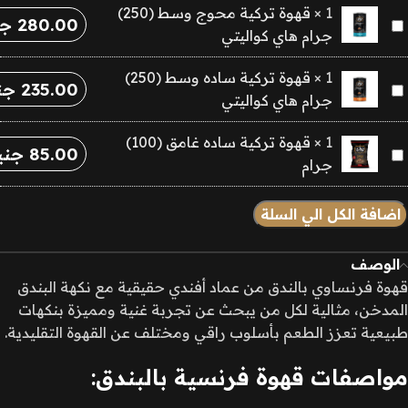
1
×
قهوة تركية محوج وسط (250)
(250)
280.00
جن
قهوة
جرام هاي كواليتي
جرام
تركية
هاي
محوج
1
×
قهوة تركية ساده وسط (250)
كواليتي
235.00
جن
قهوة
وسط
جرام هاي كواليتي
تركية
(250)
ساده
جرام
1
×
قهوة تركية ساده غامق (100)
85.00
جني
قهوة
وسط
هاي
جرام
تركية
(250)
كواليتي
ساده
جرام
اضافة الكل الي السلة
غامق
هاي
(100)
كواليتي
الوصف
جرام
قهوة فرنساوي بالندق من عماد أفندي حقيقية مع نكهة البندق
المدخن، مثالية لكل من يبحث عن تجربة غنية ومميزة بنكهات
طبيعية تعزز الطعم بأسلوب راقي ومختلف عن القهوة التقليدية.
مواصفات قهوة فرنسية بالبندق: