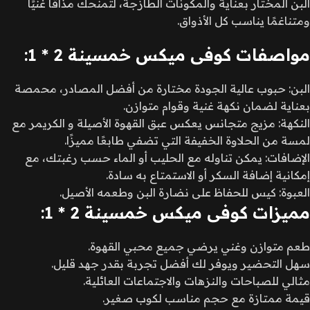
البن المختار بعناية والمكونات الطازجة، لتمنحك مذاقًا غنيًا
ومتناغمًا يناسب كل الأذواق.
مواصفات كوفى ميكس خمسينة 2 * 1:
البن: حبوب عالية الجودة مختارة من أفضل المصادر، محمصة
بعناية لضمان نكهة غنية وقوام متوازن.
النكهة: مزيج متجانس يعكس عبق القهوة الأصيلة و الكريمر مع
لمسة من الحلاوة الخفيفة التي تضفي طابعًا مميزًا.
الإضافات: يمكن تناوله مع الحليب أو الماء حسب رغبتك، مع
إمكانية إضافة السكر أو الاستمتاع به سادة.
العبوة: كيس للحفاظ على نضارة البن وطعمه الأصيل.
مميزات كوفى ميكس خمسينة 2 * 1:
طعم متوازن وغني يرضي جميع محبي القهوة.
سهل التحضير ويوفر لك أفضل تجربة بقدر جهد قليل.
مثالي للصباحات والنزهات والاجتماعات العائلية.
قيمة ممتازة مع حجم مناسب لكوب صغير.