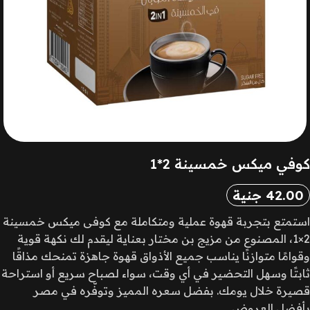
كوفي ميكس خمسينة 2*1
42.00
جنية
استمتع بتجربة قهوة عملية ومتكاملة مع كوفى ميكس خمسينة
2×1، المصنوع من مزيج بن مختار بعناية ليقدم لك نكهة قوية
وقوامًا متوازنًا يناسب جميع الأذواق قهوة جاهزة تمنحك مذاقًا
ثابتًا وسهل التحضير في أي وقت، سواء لصباح سريع أو استراحة
قصيرة خلال يومك. بفضل سعره المميز وتوفّره في مصر
بأفضل العروض.